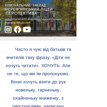
КОМУНАЛЬНИЙ ЗАКЛАД
"МЕРЕФ'ЯНСЬКИЙ ЛІЦЕЙ
ПЕРСПЕКТИВА
"
""
MEREFYANSK CITY COUNCIL OF KHARKIV REGION
merefa-6@ukr.net
Часто я чую від батьків та
вчителів таку фразу: «Діти не
хочуть читати». ХОЧУТЬ. Але
не те, що ми їм пропонуємо.
Вони хочуть взяти до рук
новеньку, гарненьку,
охайненьку книжечку, з
ілюстраціями, написану