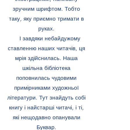
зручним шрифтом. Тобто
таку, яку приємно тримати в
руках.
І завдяки небайдужому
ставленню наших читачів, ця
мрія здійснилась. Наша
шкільна бібліотека
поповнилась чудовими
примірниками художньої
літератури. Тут знайдуть собі
книгу і найстарші читачі, і ті,
які нещодавно опанували
Буквар.