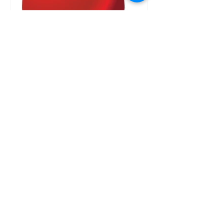
Phone - restored!
To the attention of the residents of the
Community, parents and students,
telephone communication has been
restored in the educational...