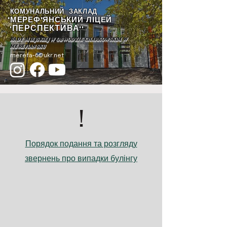
КОМУНАЛЬНИЙ ЗАКЛАД
"МЕРЕФ'ЯНСЬКИЙ ЛІЦЕЙ
ПЕРСПЕКТИВА
"
""
RADY MIEJSKIEJ W OBWODZIE CHARKOWSKIM W
MEREFIANSKU
merefa-6@ukr.net
!
Порядок подання та розгляду
звернень про випадки булінгу