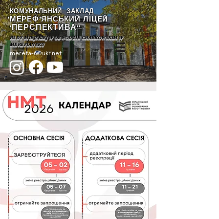
КОМУНАЛЬНИЙ ЗАКЛАД
"МЕРЕФ'ЯНСЬКИЙ ЛІЦЕЙ
ПЕРСПЕКТИВА
"
""
RADY MIEJSKIEJ W OBWODZIE CHARKOWSKIM W
MEREFIANSKU
merefa-6@ukr.net