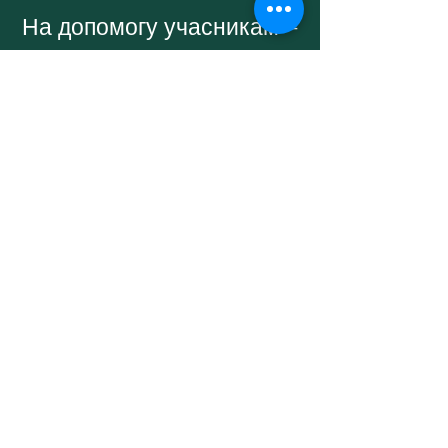
На допомогу учасникам —
тренувальні тести
Start Now