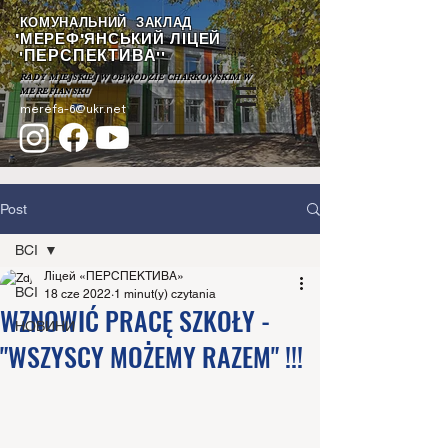
КОМУНАЛЬНИЙ ЗАКЛАД
"МЕРЕФ'ЯНСЬКИЙ ЛІЦЕЙ
ПЕРСПЕКТИВА
"
""
RADY MIEJSKIEJ W OBWODZIE CHARKOWSKIM W
MEREFIANSKU
merefa-6@ukr.net
Post
ВСІ
Ліцей «ПЕРСПЕКТИВА»
ВСІ
18 cze 2022
1 minut(y) czytania
WZNOWIĆ PRACĘ SZKOŁY -
НОВИНИ
"WSZYSCY MOŻEMY RAZEM" !!!