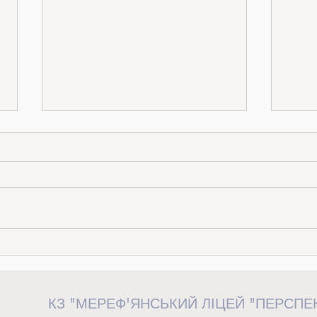
«Від ідеї до дії»: керівниця загону
Випус
«Перспективні волонтери» взяла
сторін
участь у волонтерському форумі у
КЗ "МЕРЕФ'ЯНСЬКИЙ ЛІЦЕЙ "ПЕРСПЕ
Львові