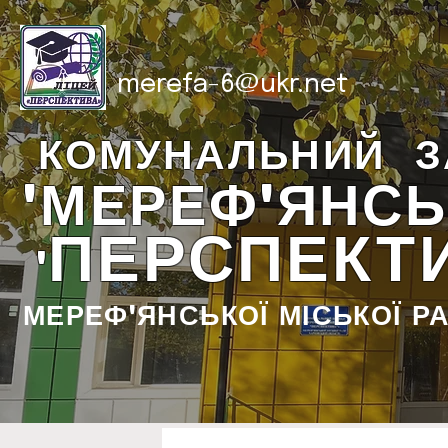
merefa-6@ukr.net
КОМУНАЛЬНИЙ З
"МЕРЕФ'ЯНСЬ
ПЕРСПЕКТ
"
МЕРЕФ'ЯНСЬКОЇ МІСЬКОЇ Р