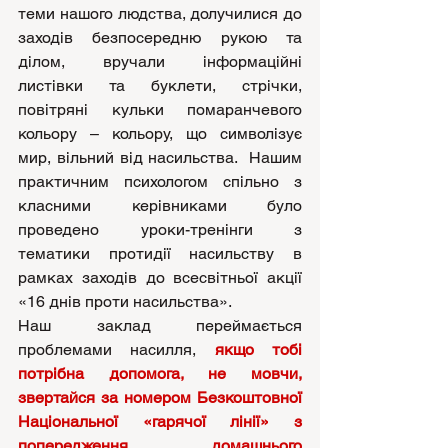
теми нашого людства, долучилися до 
заходів безпосередню рукою та 
ділом, вручали інформаційні 
листівки та буклети, стрічки, 
повітряні кульки помаранчевого 
кольору – кольору, що символізує 
мир, вільний від насильства.  Нашим 
практичним психологом спільно з 
класними керівниками було 
проведено уроки-тренінги з 
тематики протидії насильству в 
рамках заходів до всесвітньої акції 
«16 днів проти насильства». 
Наш заклад переймається 
проблемами насилля, 
якщо тобі 
потрібна допомога, не мовчи, 
звертайся за номером Безкоштовної 
Національної «гарячої лінії» з 
попередження домашнього 