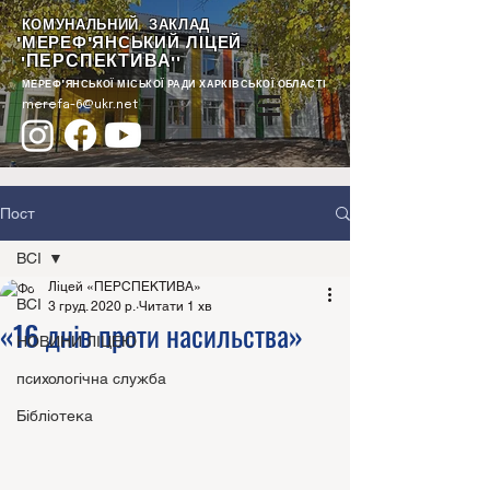
КОМУНАЛЬНИЙ ЗАКЛАД
"МЕРЕФ'ЯНСЬКИЙ ЛІЦЕЙ
ПЕРСПЕКТИВА
"
""
МЕРЕФ'ЯНСЬКОЇ МІСЬКОЇ РАДИ ХАРКІВСЬКОЇ ОБЛАСТІ
merefa-6@ukr.net
Пост
ВСІ
Ліцей «ПЕРСПЕКТИВА»
ВСІ
3 груд. 2020 р.
Читати 1 хв
«16 днів проти насильства»
НОВИНИ ЛІЦЕЮ
психологічна служба
Бібліотека