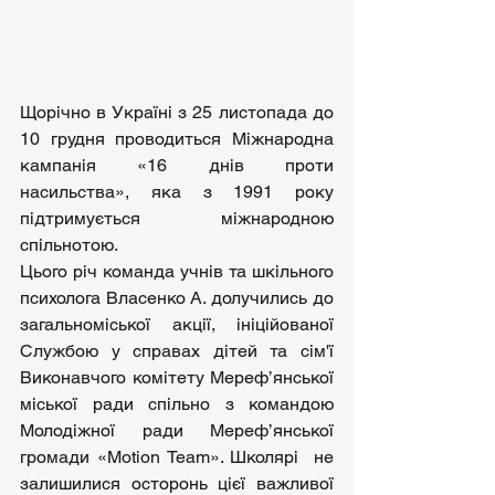
Щорічно в Україні з 25 листопада до 
10 грудня проводиться Міжнародна 
кампанія «16 днів проти 
насильства», яка з 1991 року 
підтримується міжнародною 
спільнотою. 
Цього річ команда учнів та шкільного 
психолога Власенко А. долучились до 
загальноміської акції, ініційованої 
Службою у справах дітей та сім'ї 
Виконавчого комітету Мереф’янської 
міської ради спільно з командою 
Молодіжної ради Мереф’янської 
громади «Motion Team». Школярі  не 
залишилися осторонь цієї важливої 