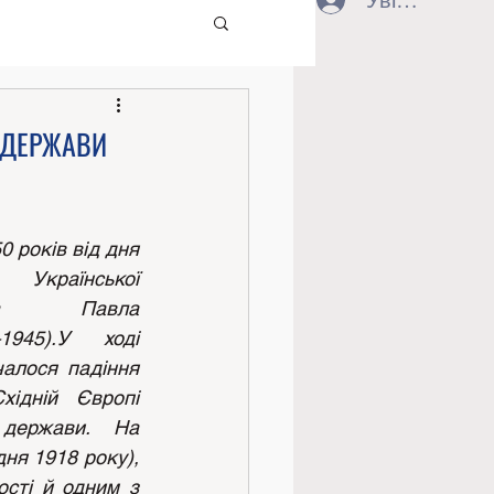
Увійти
 ДЕРЖАВИ
 років від дня 
Української 
на Павла 
1945).У ході 
чалося падіння 
хідній Європі 
 держави. На 
ня 1918 року), 
сті й одним з 