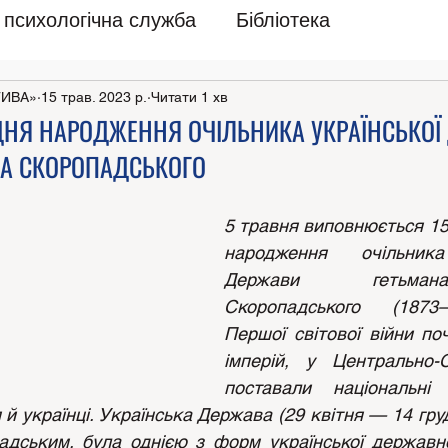
психологічна служба
Бібліотека
ТИВА»
15 трав. 2023 р.
Читати 1 хв
 ДНЯ НАРОДЖЕННЯ ОЧІЛЬНИКА УКРАЇНСЬКОЇ
ЛА СКОРОПАДСЬКОГО
5 травня виповнюється 150
народження очільника 
Держави гетьма
Скоропадського (1873–
Першої світової війни по
імперій, у Центрально-С
поставали національні
й українці. Українська Держава (29 квітня — 14 груд
дським, була однією з форм української державно