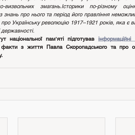
но-визвольних змагань.Історики по-різному оцін
з знань про нього та період його правління неможли
про Українську революцію 1917–1921 років, яка є в
ї державності.
тут національної памʼяті підготував 
інформаційні 
 факти з життя Павла Скоропадського та про о
.