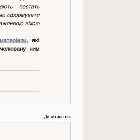
юють постать 
во сформувати 
ажливою віхою 
матеріали
, які 
чолювану ним 
Дивитися всі