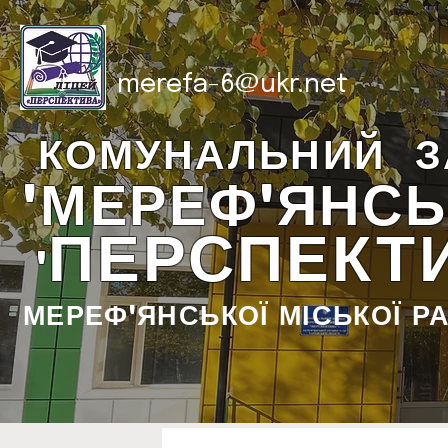
merefa-6@ukr.net
КОМУНАЛЬНИЙ З
"МЕРЕФ'ЯНСЬ
ПЕРСПЕКТ
"
МЕРЕФ'ЯНСЬКОЇ МІСЬКОЇ Р