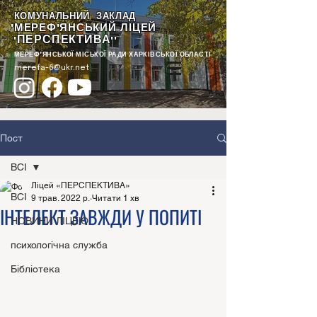
КОМУНАЛЬНИЙ ЗАКЛАД
"МЕРЕФ'ЯНСЬКИЙ ЛІЦЕЙ
ПЕРСПЕКТИВА
"
""
МЕРЕФ'ЯНСЬКОЇ МІСЬКОЇ РАДИ ХАРКІВСЬКОЇ ОБЛАСТІ
merefa-6@ukr.net
Пост
ВСІ
Ліцей «ПЕРСПЕКТИВА»
ВСІ
9 трав. 2022 р.
Читати 1 хв
ІНТЕЛЕКТ ЗАВЖДИ У ПОПИТІ
НОВИНИ ЛІЦЕЮ
психологічна служба
Бібліотека