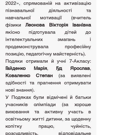
2022», спрямованій на активізацію 
пізнавальної діяльності та 
навчальної мотивації (вчитель 
фізики 
Леонова Вікторія Іванівна 
якісно підготувала дітей до
інтелектуальних змагань і 
продемонструвала професійну 
позицію, педагогічну майстерність).
Подяки отримали й учні 7-Акласу: 
Гайденко Марія
, 
Гуд Ярослав
, 
Коваленко Степан 
(за виявлені 
здібності та прагнення отримувати 
нові знання).
У Подяках були відмічені й батьки 
учасників олімпіади (за хороше 
виховання та активну участь в 
освітньому житті дитини, за щоденну 
копітку працю, чуйність, 
розсудливість, відповідальне 