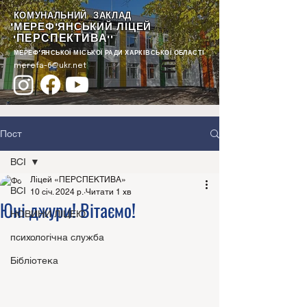
КОМУНАЛЬНИЙ ЗАКЛАД
"МЕРЕФ'ЯНСЬКИЙ ЛІЦЕЙ
ПЕРСПЕКТИВА
"
""
МЕРЕФ'ЯНСЬКОЇ МІСЬКОЇ РАДИ ХАРКІВСЬКОЇ ОБЛАСТІ
merefa-6@ukr.net
Пост
ВСІ
Ліцей «ПЕРСПЕКТИВА»
ВСІ
10 січ. 2024 р.
Читати 1 хв
Юні джури! Вітаємо!
НОВИНИ ЛІЦЕЮ
психологічна служба
Бібліотека