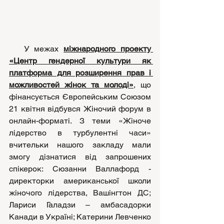
   У межах 
міжнародного проекту 
«Центр гендерної культури як 
платформа для розширення прав і 
можливостей жінок та молоді»
, що 
фінансується Європейським Союзом 
21 квітня відбувся Жіночий форум в 
онлайн-форматі. З теми «Жіноче 
лідерство в турбулентні часи» 
вчительки нашого закладу мали 
змогу дізнатися від запрошених 
спікерок: Cюзанни Валлафорд - 
директорки американської школи 
жіночого лідерства, Вашінгтон ДС; 
Лариси Галадзи – амбасадорки 
Канади в Україні; Катерини Левченко 