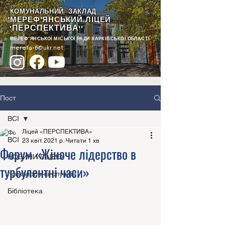
КОМУНАЛЬНИЙ ЗАКЛАД
"МЕРЕФ'ЯНСЬКИЙ ЛІЦЕЙ
ПЕРСПЕКТИВА
"
""
МЕРЕФ'ЯНСЬКОЇ МІСЬКОЇ РАДИ ХАРКІВСЬКОЇ ОБЛАСТІ
merefa-6@ukr.net
Пост
ВСІ
Ліцей «ПЕРСПЕКТИВА»
ВСІ
23 квіт. 2021 р.
Читати 1 хв
Форум «Жіноче лідерство в
НОВИНИ ЛІЦЕЮ
турбулентні часи»
психологічна служба
Бібліотека