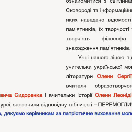
ознайомитися зі світлина
Сковороді та інформаційн
яких наведено відомості
пам’ятників, їх творчості 
творчість філософ
знаходження пам’ятників.
	Учні нашого ліцею під керівництвом 
учительки української мов
літератури 
Олени Сергі
овича Сидоренка
 і вчительки історії 
Олени Леоніді
курсі, заповнили відповідну таблицю і – ПЕРЕМОГЛИ
, дякуємо керівникам за патріотичне виховання моло