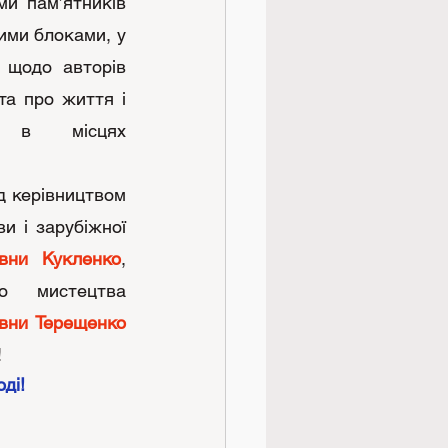
ми пам’ятників 
ими блоками, у 
 щодо авторів 
та про життя і 
а в місцях 
и і зарубіжної 
ївни Кукленко
, 
вчителя образотворчого мистецтва 
вни Терещенко
!
ді!