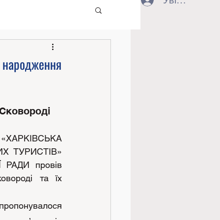
Увійти
я народження
Сковороді 
«ХАРКІВСЬКА 
Х ТУРИСТІВ» 
РАДИ провів 
вороді та їх 
опонувалося 