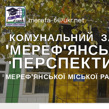
merefa-6@ukr.net
КОМУНАЛЬНИЙ З
"МЕРЕФ'ЯНСЬ
ПЕРСПЕКТ
"
МЕРЕФ'ЯНСЬКОЇ МІСЬКОЇ Р