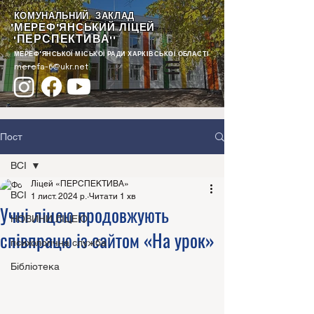
КОМУНАЛЬНИЙ ЗАКЛАД
"МЕРЕФ'ЯНСЬКИЙ ЛІЦЕЙ
ПЕРСПЕКТИВА
"
""
МЕРЕФ'ЯНСЬКОЇ МІСЬКОЇ РАДИ ХАРКІВСЬКОЇ ОБЛАСТІ
merefa-6@ukr.net
Пост
ВСІ
Ліцей «ПЕРСПЕКТИВА»
ВСІ
1 лист. 2024 р.
Читати 1 хв
Учні ліцею продовжують
НОВИНИ ЛІЦЕЮ
співпрацю із сайтом «На урок»
психологічна служба
Бібліотека