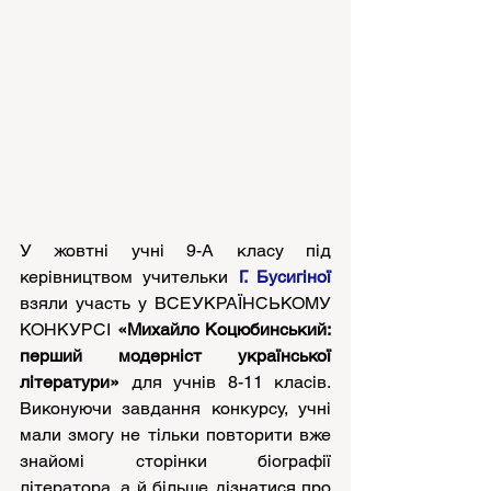
У жовтні учні 9-А класу під 
керівництвом учительки
 Г. Бусигіної 
взяли участь у ВСЕУКРАЇНСЬКОМУ 
КОНКУРСІ 
«Михайло Коцюбинський: 
перший модерніст української 
літератури»
 для учнів 8-11 класів
. 
Виконуючи завдання конкурсу, учні 
мали змогу не тільки повторити вже 
знайомі сторінки біографії 
літератора, а й більше дізнатися про 