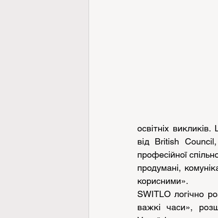
освітніх викликів.
від British Counci
професійної спільно
продумані, комунік
корисними».
SWITLO логічно ро
важкі часи», роз