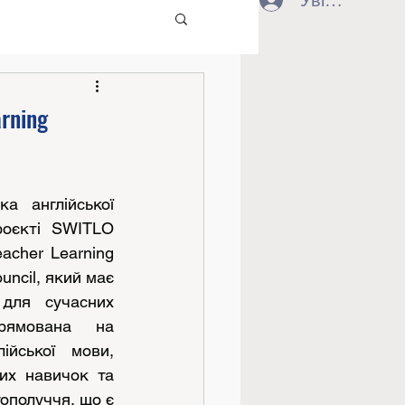
Увійти
arning
а англійської 
оєкті SWITLO 
eacher Learning 
ouncil, який має 
для сучасних 
рямована на 
ійської мови, 
их навичок та 
ополуччя, що є 