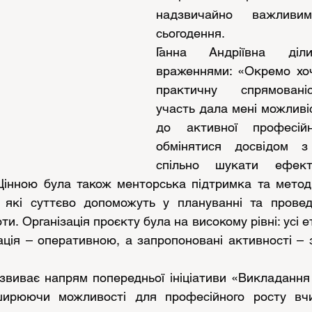
надзвичайно важливи
сьогодення.
Ганна Андріївна діли
враженнями: «Окремо хоч
практичну спрямованіс
участь дала мені можливі
до активної професійно
обмінятися досвідом з
спільно шукати ефекти
 Цінною була також менторська підтримка та методи
l, які суттєво допоможуть у плануванні та проведе
ти. Організація проєкту була на високому рівні: усі ет
ація – оперативною, а запропоновані активності – з
звиває напрям попередньої ініціативи «Викладання 
ширюючи можливості для професійного росту вчит