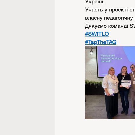
Україні.
Участь у проєкті с
власну педагогічну
Дякуємо команді S
#SWITLO
#TagTheTAG