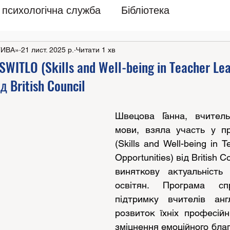
психологічна служба
Бібліотека
ТИВА»
21 лист. 2025 р.
Читати 1 хв
 SWITLO (Skills and Well-being in Teacher Le
д British Council
Швецова Ганна, вчительк
мови, взяла участь у пр
(Skills and Well-being in T
Opportunities) від British C
виняткову актуальність 
освітян. Програма сп
підтримку вчителів англ
розвиток їхніх професійн
зміцнення емоційного благ