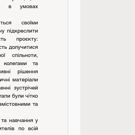
м в умовах 
ться своїми 
у підкреслити 
ть проєкту: 
сть долучитися 
ї спільноти, 
 колегами та 
вні рішення 
чні матеріали 
нні зустрічей 
апи були чітко 
містовними та 
та навчання у 
елів по всій 