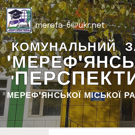
merefa-6@ukr.net
КОМУНАЛЬНИЙ З
"МЕРЕФ'ЯНСЬ
ПЕРСПЕКТ
"
МЕРЕФ'ЯНСЬКОЇ МІСЬКОЇ Р