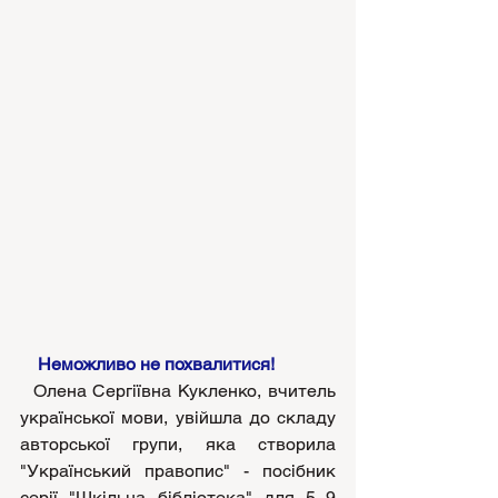
Неможливо не похвалитися!
  Олена Сергіївна Кукленко, вчитель 
української мови, увійшла до складу 
авторської групи, яка створила 
"Український правопис" - посібник 
серії "Шкільна бібліотека" для 5–9 