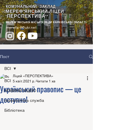
КОМУНАЛЬНИЙ ЗАКЛАД
"МЕРЕФ'ЯНСЬКИЙ ЛІЦЕЙ
ПЕРСПЕКТИВА
"
""
МЕРЕФ'ЯНСЬКОЇ МІСЬКОЇ РАДИ ХАРКІВСЬКОЇ ОБЛАСТІ
merefa-6@ukr.net
Пост
ВСІ
Ліцей «ПЕРСПЕКТИВА»
ВСІ
5 квіт. 2021 р.
Читати 1 хв
Український правопис — це
НОВИНИ ЛІЦЕЮ
доступно!
психологічна служба
Бібліотека