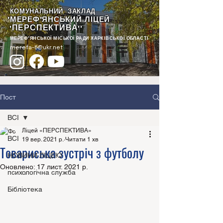
КОМУНАЛЬНИЙ ЗАКЛАД
"МЕРЕФ'ЯНСЬКИЙ ЛІЦЕЙ
ПЕРСПЕКТИВА
"
""
МЕРЕФ'ЯНСЬКОЇ МІСЬКОЇ РАДИ ХАРКІВСЬКОЇ ОБЛАСТІ
merefa-6@ukr.net
Пост
ВСІ
Ліцей «ПЕРСПЕКТИВА»
ВСІ
19 вер. 2021 р.
Читати 1 хв
Товариська зустріч з футболу
НОВИНИ ЛІЦЕЮ
Оновлено:
17 лист. 2021 р.
психологічна служба
Бібліотека