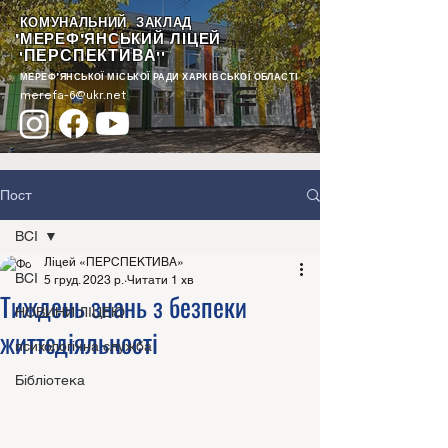
КОМУНАЛЬНИЙ ЗАКЛАД
"МЕРЕФ'ЯНСЬКИЙ ЛІЦЕЙ
ПЕРСПЕКТИВА
"
""
МЕРЕФ'ЯНСЬКОЇ МІСЬКОЇ РАДИ ХАРКІВСЬКОЇ ОБЛАСТІ
merefa-6@ukr.net
Пост
ВСІ
Ліцей «ПЕРСПЕКТИВА»
ВСІ
5 груд. 2023 р.
Читати 1 хв
Тиждень знань з безпеки
НОВИНИ ЛІЦЕЮ
життєдіяльності
психологічна служба
Бібліотека