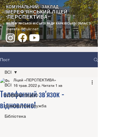
КОМУНАЛЬНИЙ ЗАКЛАД
"МЕРЕФ'ЯНСЬКИЙ ЛІЦЕЙ
ПЕРСПЕКТИВА
"
""
МЕРЕФ'ЯНСЬКОЇ МІСЬКОЇ РАДИ ХАРКІВСЬКОЇ ОБЛАСТІ
merefa-6@ukr.net
Пост
ВСІ
Ліцей «ПЕРСПЕКТИВА»
ВСІ
16 трав. 2022 р.
Читати 1 хв
Телефонний зв'язок -
НОВИНИ ЛІЦЕЮ
відновлено!
психологічна служба
Бібліотека