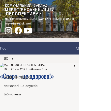
КОМУНАЛЬНИЙ ЗАКЛАД
"МЕРЕФ'ЯНСЬКИЙ ЛІЦЕЙ
ПЕРСПЕКТИВА
"
""
МЕРЕФ'ЯНСЬКОЇ МІСЬКОЇ РАДИ ХАРКІВСЬКОЇ ОБЛАСТІ
merefa-6@ukr.net
Пост
ВСІ
Ліцей «ПЕРСПЕКТИВА»
ВСІ
26 січ. 2021 р.
Читати 1 хв
«Спорт - це здорово!»
НОВИНИ ЛІЦЕЮ
психологічна служба
Бібліотека