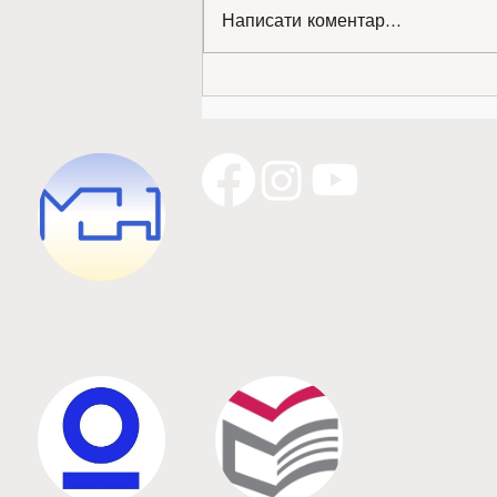
Написати коментар...
Золото міжнародної виставки —
наше!