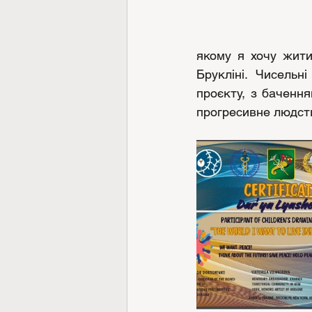
якому я хочу жити!
Брукліні. Чисельн
проєкту, з бачення
прогресивне людст