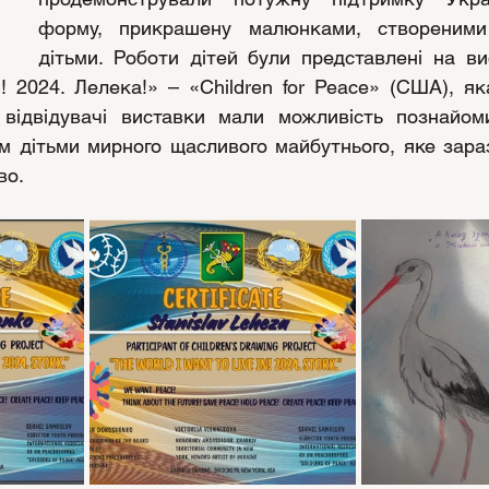
форму, прикрашену малюнками, створеними 
дітьми. Роботи дітей були представлені на вис
 2024. Лелека!» – «Children for Peace» (США), яка
і відвідувачі виставки мали можливість познайом
м дітьми мирного щасливого майбутнього, яке зараз
во.