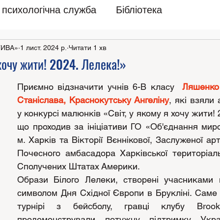
психологічна служба
Бібліотека
ТИВА»
1 лист. 2024 р.
Читати 1 хв
 хочу жити! 2024. Лелека!»
Приємно відзначити учнів 6-В класу 
 Ляшенко 
Станіслава, Краснокутську Ангеліну
, які взяли 
у конкурсі малюнків «Світ, у якому я хочу жити! 2
що проходив за ініціативи ГО «Об'єднання мир
м. Харків та Вікторії Вєннікової, Заслуженої арт
Почесного амбасадора Харківської територіаль
Сполучених Штатах Америки.
Образи Білого Лелеки, створені учасниками п
символом Дня Східної Європи в Брукліні. Саме 
турнірі з бейсболу, гравці клубу Brookl
продемонстрували потужну підтримку Украї