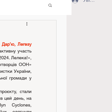
Увійти
Дар’ю, Легезу 
активну участь 
024. Лелека!», 
отворців ООН» 
истки України, 
ної громади у 
роєкту, стали 
в цей день, на 
yn Cyclones, 
ни, одягнули 