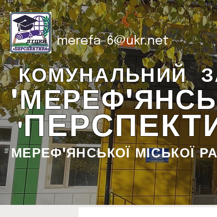
merefa-6@ukr.net
КОМУНАЛЬНИЙ З
"МЕРЕФ'ЯНСЬ
ПЕРСПЕКТ
"
МЕРЕФ'ЯНСЬКОЇ МІСЬКОЇ Р