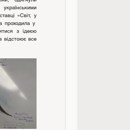
українськими 
тавці «Світ, у 
 проходила у  
итися з ідеєю 
 відстоює все 