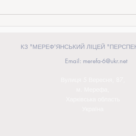
«Від ідеї до дії»: керівниця загону
Випус
«Перспективні волонтери» взяла
сторін
участь у волонтерському форумі у
КЗ "МЕРЕФ'ЯНСЬКИЙ ЛІЦЕЙ "ПЕРСПЕ
Львові
Email:
merefa-6@ukr.net
Вулиця 5 Вересня, 87,
м. Мерефа,
Харківська область
Україна