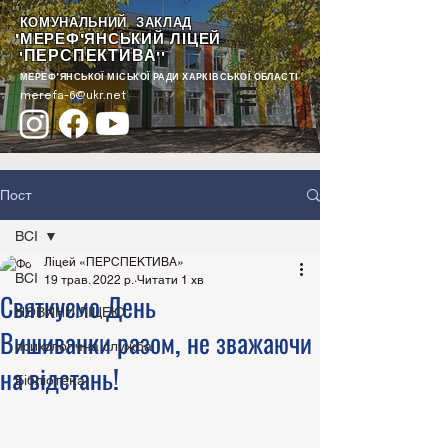
КОМУНАЛЬНИЙ ЗАКЛАД
"МЕРЕФ'ЯНСЬКИЙ ЛІЦЕЙ
ПЕРСПЕКТИВА
"
""
МЕРЕФ'ЯНСЬКОЇ МІСЬКОЇ РАДИ ХАРКІВСЬКОЇ ОБЛАСТІ
merefa-6@ukr.net
Пост
ВСІ
Ліцей «ПЕРСПЕКТИВА»
ВСІ
19 трав. 2022 р.
Читати 1 хв
Святкуємо День
НОВИНИ ЛІЦЕЮ
Вишиванки разом, не зважаючи
психологічна служба
на відстань!
Бібліотека