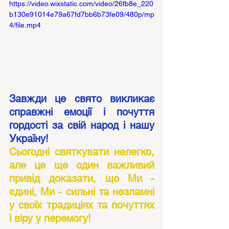
https://video.wixstatic.com/video/26fb8e_220
b130e91014e79a67fd7bb6b73fe09/480p/mp
4/file.mp4
Завжди це свято викликає 
справжні емоції і почуття 
гордості за свій народ і нашу 
Україну!
Сьогодні святкувати нелегко, 
але це ще один важливий 
привід доказати, що Ми - 
єдині, Ми - сильні та незламні 
у своїх традиціях та почуттях 
і віру у перемогу!