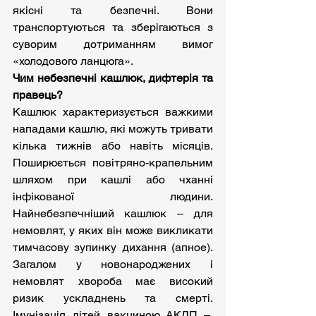
якісні та безпечні. Вони 
транспортуються та зберігаються з 
суворим дотриманням вимог 
«холодового ланцюга».
Чим небезпечні кашлюк, дифтерія та 
правець?
Кашлюк характеризується важкими 
нападами кашлю, які можуть тривати 
кілька тижнів або навіть місяців. 
Поширюється повітряно-крапельним 
шляхом при кашлі або чханні 
інфікованої людини. 
Найнебезпечніший кашлюк – для 
немовлят, у яких він може викликати 
тимчасову зупинку дихання (апное). 
Загалом у новонароджених і 
немовлят хвороба має високий 
ризик ускладнень та смерті. 
Імунізація дітей вакциною АКДП –  