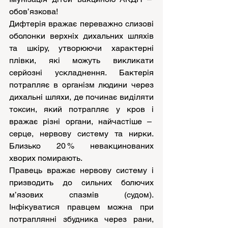
обов’язкова!
Дифтерія 
вражає переважно слизові 
оболонки верхніх дихальних шляхів 
та шкіру, утворюючи характерні 
плівки, які можуть викликати 
серйозні ускладнення. Бактерія 
потрапляє в організм людини через 
дихальні шляхи, де починає виділяти 
токсин, який потрапляє у кров і 
вражає різні органи, найчастіше –  
серце, нервову систему та нирки. 
Близько 20 % невакцинованих 
хворих помирають.
Правець
 вражає нервову систему і 
призводить до сильних болючих 
м’язових спазмів (судом). 
Інфікуватися правцем можна при 
потраплянні збудника через рани, 