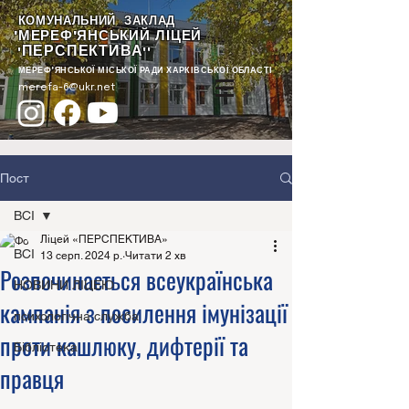
КОМУНАЛЬНИЙ ЗАКЛАД
"МЕРЕФ'ЯНСЬКИЙ ЛІЦЕЙ
ПЕРСПЕКТИВА
"
""
МЕРЕФ'ЯНСЬКОЇ МІСЬКОЇ РАДИ ХАРКІВСЬКОЇ ОБЛАСТІ
merefa-6@ukr.net
Пост
ВСІ
Ліцей «ПЕРСПЕКТИВА»
ВСІ
13 серп. 2024 р.
Читати 2 хв
Розпочинається всеукраїнська
НОВИНИ ЛІЦЕЮ
кампанія з посилення імунізації
психологічна служба
проти кашлюку, дифтерії та
Бібліотека
правця