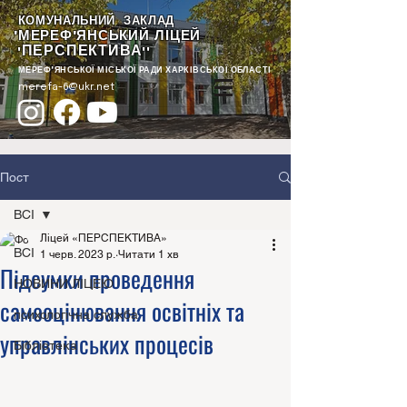
КОМУНАЛЬНИЙ ЗАКЛАД
"МЕРЕФ'ЯНСЬКИЙ ЛІЦЕЙ
ПЕРСПЕКТИВА
"
""
МЕРЕФ'ЯНСЬКОЇ МІСЬКОЇ РАДИ ХАРКІВСЬКОЇ ОБЛАСТІ
merefa-6@ukr.net
Пост
ВСІ
Ліцей «ПЕРСПЕКТИВА»
ВСІ
1 черв. 2023 р.
Читати 1 хв
Підсумки проведення
НОВИНИ ЛІЦЕЮ
самооцінювання освітніх та
психологічна служба
управлінських процесів
Бібліотека