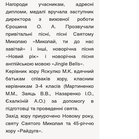
Нагороди учасникам, адресні 
дипломи, медалі вручала заступник 
директора з виховної роботи 
Єрошина О. А. Прозвучали 
привітальні пісні, пісні Святому 
Миколаю «Миколай, ти до нас 
завітай» і інші, новорічна пісня 
«Новий рік» і новорічна пісня 
англійською мовою «Jingle Bells».
Керівник хору Яскулко М.К. вдячний 
батькам співаків хору, класним 
керівникам 3-4 класів (Мартиненко 
М.М., Заяць В.В., Назаренко І.О., 
Єхалкіній А.О.) за допомогу в 
підготовці та проведенні свята.
Захід хору приурочено Новому року, 
святу Святого Миколая та 45-річчю 
хору «Райдуга».