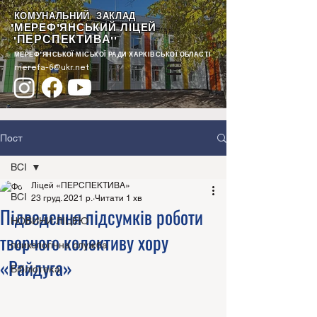
КОМУНАЛЬНИЙ ЗАКЛАД
"МЕРЕФ'ЯНСЬКИЙ ЛІЦЕЙ
ПЕРСПЕКТИВА
"
""
МЕРЕФ'ЯНСЬКОЇ МІСЬКОЇ РАДИ ХАРКІВСЬКОЇ ОБЛАСТІ
merefa-6@ukr.net
Пост
ВСІ
Ліцей «ПЕРСПЕКТИВА»
ВСІ
23 груд. 2021 р.
Читати 1 хв
Підведення підсумків роботи
НОВИНИ ЛІЦЕЮ
творчого колективу хору
психологічна служба
«Райдуга»
Бібліотека