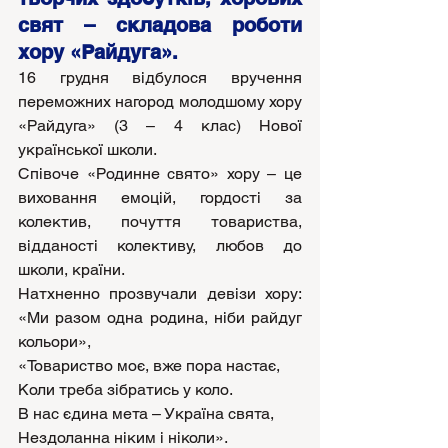
свят – складова роботи 
хору «Райдуга».
16 грудня відбулося вручення 
переможних нагород молодшому хору 
«Райдуга» (3 – 4 клас) Нової 
української школи.
Співоче «Родинне свято» хору – це 
виховання емоцій, гордості за 
колектив, почуття товариства, 
відданості колективу, любов до 
школи, країни.
Натхненно прозвучали девізи хору: 
«Ми разом одна родина, ніби райдуг 
кольори»,
«Товариство моє, вже пора настає,
Коли треба зібратись у коло.
В нас єдина мета – Україна свята,
Нездоланна ніким і ніколи».