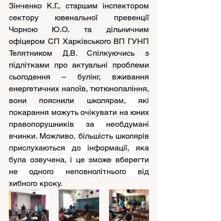
Зінченко К.Г., старшим інспектором 
сектору ювенальної превенції 
Чорною Ю.О. та дільничним 
офіцером СП Харківського ВП ГУНП 
Телятником Д.В. Спілкуючись з 
підлітками про актуальні проблеми 
сьогодення – булінг, вживання 
енергетичних напоїв, тютюнопаління, 
вони пояснили 
школярам, які 
покарання можуть очікувати на юних 
правопорушників за необдумані 
вчинки. Можливо, більшість школярів 
прислухаються до інформації, яка 
була озвучена, і це зможе вберегти 
не одного неповнолітнього від 
хибного кроку.