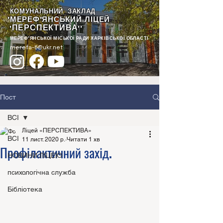
КОМУНАЛЬНИЙ ЗАКЛАД
"МЕРЕФ'ЯНСЬКИЙ ЛІЦЕЙ
ПЕРСПЕКТИВА
"
""
МЕРЕФ'ЯНСЬКОЇ МІСЬКОЇ РАДИ ХАРКІВСЬКОЇ ОБЛАСТІ
merefa-6@ukr.net
Пост
ВСІ
Ліцей «ПЕРСПЕКТИВА»
ВСІ
11 лист. 2020 р.
Читати 1 хв
Профілактичний захід.
НОВИНИ ЛІЦЕЮ
психологічна служба
Бібліотека