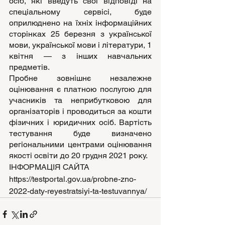
осіб, які введуть свої відповіді на 
спеціальному сервісі, буде 
оприлюднено на їхніх інформаційних 
сторінках 25 березня з української 
мови, української мови і літератури, 1 
квітня — з інших навчальних 
предметів.
Пробне зовнішнє незалежне 
оцінювання є платною послугою для 
учасників та неприбутковою для 
організаторів і проводиться за кошти 
фізичних і юридичних осіб. Вартість 
тестування буде визначено 
регіональними центрами оцінювання 
якості освіти до 20 грудня 2021 року.
ІНФОРМАЦІЯ САЙТА 
https://testportal.gov.ua/probne-zno-
2022-daty-reyestratsiyi-ta-testuvannya/