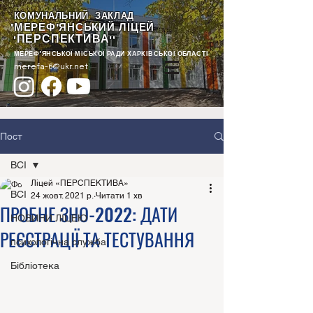
КОМУНАЛЬНИЙ ЗАКЛАД
"МЕРЕФ'ЯНСЬКИЙ ЛІЦЕЙ
ПЕРСПЕКТИВА
"
""
МЕРЕФ'ЯНСЬКОЇ МІСЬКОЇ РАДИ ХАРКІВСЬКОЇ ОБЛАСТІ
merefa-6@ukr.net
Пост
ВСІ
Ліцей «ПЕРСПЕКТИВА»
ВСІ
24 жовт. 2021 р.
Читати 1 хв
ПРОБНЕ ЗНО-2022: ДАТИ
НОВИНИ ЛІЦЕЮ
РЕЄСТРАЦІЇ ТА ТЕСТУВАННЯ
психологічна служба
Бібліотека