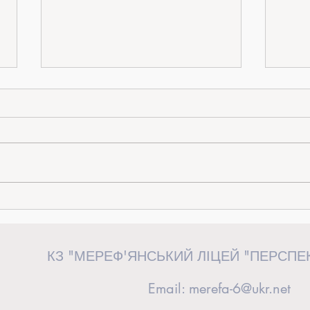
«Від ідеї до дії»: керівниця загону
Випус
«Перспективні волонтери» взяла
сторін
участь у волонтерському форумі у
КЗ "МЕРЕФ'ЯНСЬКИЙ ЛІЦЕЙ "ПЕРСПЕ
Львові
Email:
merefa-6@ukr.net