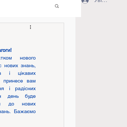
Увійти
гоги! 
ком нового 
 нових знань, 
в і цікавих 
 принесе вам 
ня і радісних 
н день буде 
ям до нових 
ань. Бажаємо 