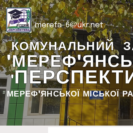
merefa-6@ukr.net
КОМУНАЛЬНИЙ З
"МЕРЕФ'ЯНСЬ
ПЕРСПЕКТ
"
МЕРЕФ'ЯНСЬКОЇ МІСЬКОЇ Р