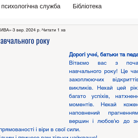
психологічна служба
Бібліотека
ТИВА»
3 вер. 2024 р.
Читати 1 хв
навчального року
Дорогі учні, батьки та педа
Вітаємо вас з почат
навчального року! Це час
захоплюючих відкритті
викликів. Нехай цей рік
багато успіхів, натхнен
моментів. Нехай коже
наповнений прагненн
вершин і любов'ю до зн
рямованості і віри в свої сили. 
лідним і принесе вам тільки найкраще!