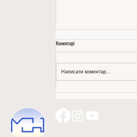
Коментарі
Написати коментар...
Золото міжнародної виставки —
наше!