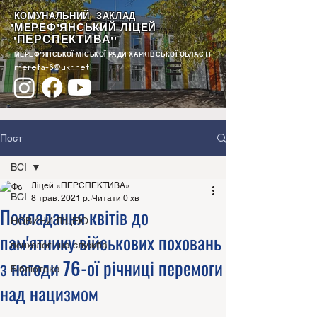
КОМУНАЛЬНИЙ ЗАКЛАД
"МЕРЕФ'ЯНСЬКИЙ ЛІЦЕЙ
ПЕРСПЕКТИВА
"
""
МЕРЕФ'ЯНСЬКОЇ МІСЬКОЇ РАДИ ХАРКІВСЬКОЇ ОБЛАСТІ
merefa-6@ukr.net
Пост
ВСІ
Ліцей «ПЕРСПЕКТИВА»
ВСІ
8 трав. 2021 р.
Читати 0 хв
Покладання квітів до
НОВИНИ ЛІЦЕЮ
пам'ятнику військових поховань
психологічна служба
з нагоди 76-ої річниці перемоги
Бібліотека
над нацизмом