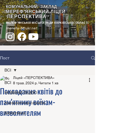
КОМУНАЛЬНИЙ ЗАКЛАД
"МЕРЕФ'ЯНСЬКИЙ ЛІЦЕЙ
ПЕРСПЕКТИВА
"
""
МЕРЕФ'ЯНСЬКОЇ МІСЬКОЇ РАДИ ХАРКІВСЬКОЇ ОБЛАСТІ
merefa-6@ukr.net
Пост
ВСІ
Ліцей «ПЕРСПЕКТИВА»
ВСІ
8 трав. 2024 р.
Читати 1 хв
Покладання квітів до
НОВИНИ ЛІЦЕЮ
пам'ятнику воїнам-
психологічна служба
визволителям
Бібліотека