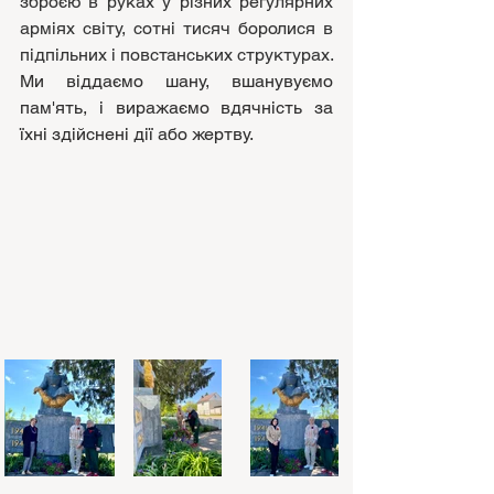
зброєю в руках у різних регулярних 
арміях світу, сотні тисяч боролися в 
підпільних і повстанських структурах.
Ми віддаємо шану, вшанувуємо 
пам'ять, і виражаємо вдячність за 
їхні здійснені дії або жертву.