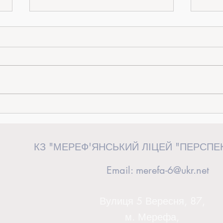
«Від ідеї до дії»: керівниця загону
Випус
«Перспективні волонтери» взяла
сторін
участь у волонтерському форумі у
КЗ "МЕРЕФ'ЯНСЬКИЙ ЛІЦЕЙ "ПЕРСПЕ
Львові
Email:
merefa-6@ukr.net
Вулиця 5 Вересня, 87,
м. Мерефа,