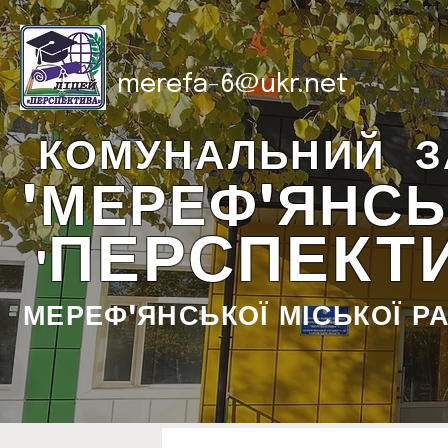
merefa-6@ukr.net
КОМУНАЛЬНИЙ З
"МЕРЕФ'ЯНСЬ
ПЕРСПЕКТ
"
МЕРЕФ'ЯНСЬКОЇ МІСЬКОЇ Р