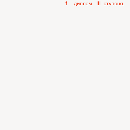
1
    диплом   ІІІ  ступеня
.