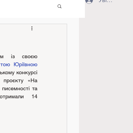
Увійти
м із своєю 
ітою Юріївною
ькому конкурсі 
 проєкту «На 
 писемності та 
отримали 14 