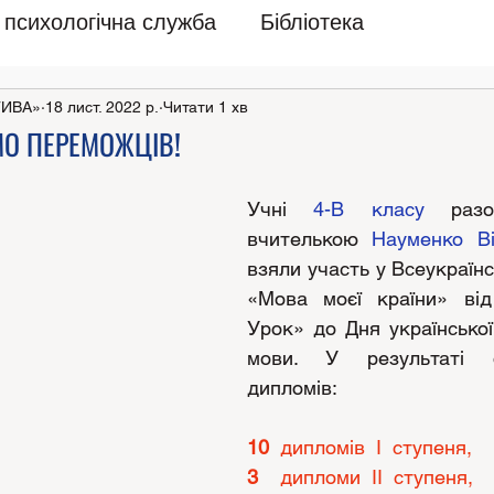
психологічна служба
Бібліотека
ТИВА»
18 лист. 2022 р.
Читати 1 хв
О ПЕРЕМОЖЦІВ!
Учні 
4-В класу
 разо
вчителькою 
Науменко В
взяли участь у Всеукраїнс
«Мова моєї країни» від
Урок» до Дня української
мови. У результаті 
дипломів:
10
  дипломів  І  ступеня,
3
    дипломи  ІІ  ступеня,