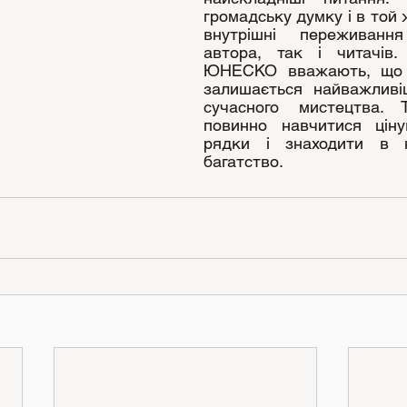
громадську думку і в той 
внутрішні переживанн
автора, так і читачів. 
ЮНЕСКО вважають, що п
залишається найважливі
сучасного мистецтва. 
повинно навчитися цінув
рядки і знаходити в н
багатство.