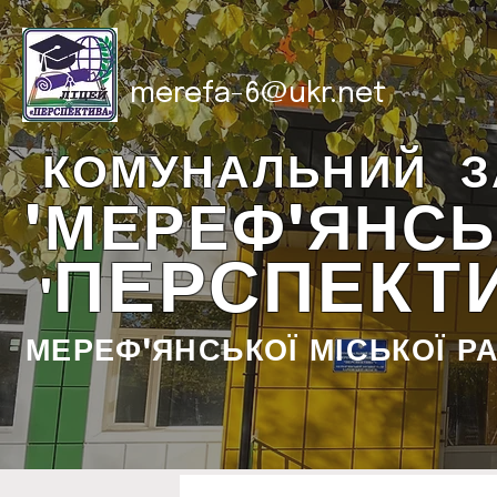
merefa-6@ukr.net
КОМУНАЛЬНИЙ З
"МЕРЕФ'ЯНСЬ
ПЕРСПЕКТ
"
МЕРЕФ'ЯНСЬКОЇ МІСЬКОЇ Р