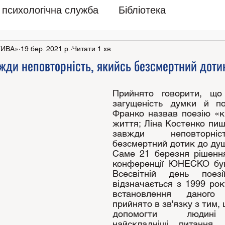
психологічна служба
Бібліотека
ТИВА»
19 бер. 2021 р.
Читати 1 хв
вжди неповторність, якийсь безсмертний доти
Прийнято говорити, що
загущеність думки й поч
Франко назвав поезію «кр
життя; Ліна Костенко пиш
завжди неповторніс
безсмертний дотик до ду
Саме 21 березня рішення
конференції ЮНЕСКО був
Всесвітній день поезі
відзначається з 1999 рок
встановлення даного
прийнято в зв'язку з тим, 
допомогти людині 
найскладніші питання.