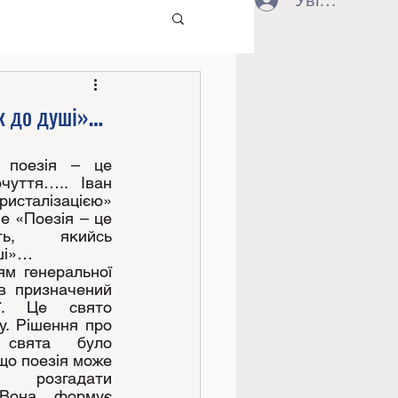
Увійти
к до душі»…
 поезія – це 
уття….. Іван 
исталізацією» 
е «Поезія – це 
ть, якийсь 
ші»…
м генеральної 
 призначений 
ї. Це свято 
у. Рішення про 
 свята було 
що поезія може 
розгадати 
 Вона формує 