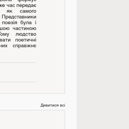
же час передає 
я як самого 
Представники 
оезія була і 
шою частиною 
Тому людство 
ати поетичні 
их справжнє 
Дивитися всі