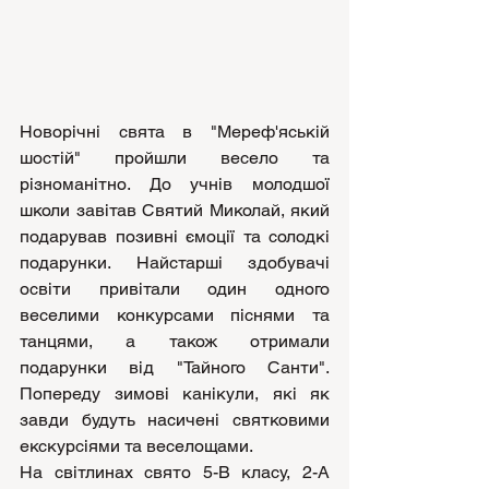
Новорічні свята в "Мереф'яській 
шостій" пройшли весело та 
різноманітно. До учнів молодшої 
школи завітав Святий Миколай, який 
подарував позивні ємоції та солодкі 
подарунки. Найстарші здобувачі 
освіти привітали один одного 
веселими конкурсами піснями та 
танцями, а також отримали 
подарунки від "Тайного Санти". 
Попереду зимові канікули, які як 
завди будуть насичені святковими 
екскурсіями та веселощами.  
На світлинах свято 5-В класу, 2-А 