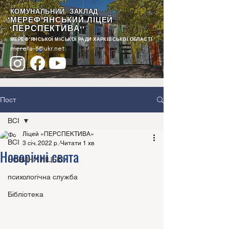
КОМУНАЛЬНИЙ ЗАКЛАД
"МЕРЕФ'ЯНСЬКИЙ ЛІЦЕЙ
ПЕРСПЕКТИВА
"
""
МЕРЕФ'ЯНСЬКОЇ МІСЬКОЇ РАДИ ХАРКІВСЬКОЇ ОБЛАСТІ
merefa-6@ukr.net
Пост
ВСІ
Ліцей «ПЕРСПЕКТИВА»
ВСІ
3 січ. 2022 р.
Читати 1 хв
Новорічні свята
НОВИНИ ЛІЦЕЮ
психологічна служба
Бібліотека