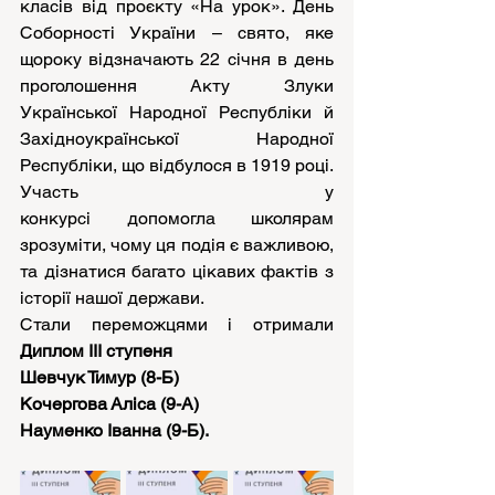
класів від проєкту «На урок». День 
Соборності України – свято, яке 
щороку відзначають 22 січня в день 
проголошення Акту Злуки 
Української Народної Республіки й 
Західноукраїнської Народної 
Республіки, що відбулося в 1919 році.
Участь у 
конкурсі допомогла школярам 
зрозуміти, чому ця подія є важливою, 
та дізнатися багато цікавих фактів з 
історії нашої держави.
Стали переможцями і отримали 
Диплом ІІІ ступеня
Шевчук Тимур (8-Б)
Кочергова Аліса (9-А)
Науменко Іванна (9-Б).