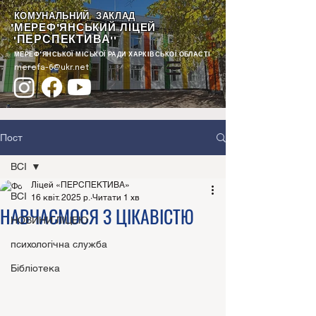
КОМУНАЛЬНИЙ ЗАКЛАД
"МЕРЕФ'ЯНСЬКИЙ ЛІЦЕЙ
ПЕРСПЕКТИВА
"
""
МЕРЕФ'ЯНСЬКОЇ МІСЬКОЇ РАДИ ХАРКІВСЬКОЇ ОБЛАСТІ
merefa-6@ukr.net
Пост
ВСІ
Ліцей «ПЕРСПЕКТИВА»
ВСІ
16 квіт. 2025 р.
Читати 1 хв
НАВЧАЄМОСЯ З ЦІКАВІСТЮ
НОВИНИ ЛІЦЕЮ
психологічна служба
Бібліотека