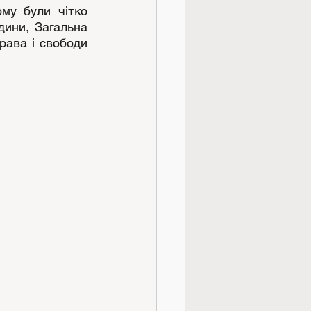
у були чітко 
ини, Загальна 
ава і свободи 