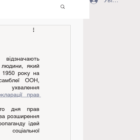
Увійти
ідзначають 
людини, який 
 1950 року на 
самблеї ООН, 
 ухвалення 
кларації прав 
го дня прав 
а розширення 
опаганду ідей 
оціальної 