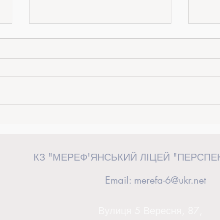
«Від ідеї до дії»: керівниця загону
Випус
«Перспективні волонтери» взяла
сторін
участь у волонтерському форумі у
КЗ "МЕРЕФ'ЯНСЬКИЙ ЛІЦЕЙ "ПЕРСПЕ
Львові
Email:
merefa-6@ukr.net
Вулиця 5 Вересня, 87,