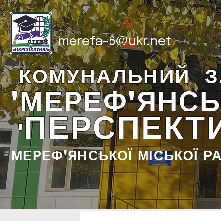
merefa-6@ukr.net
КОМУНАЛЬНИЙ З
"МЕРЕФ'ЯНСЬ
ПЕРСПЕКТ
"
МЕРЕФ'ЯНСЬКОЇ МІСЬКОЇ Р