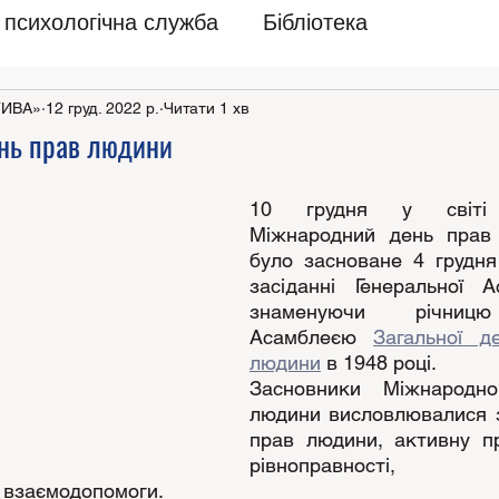
психологічна служба
Бібліотека
ТИВА»
12 груд. 2022 р.
Читати 1 хв
нь прав людини
10 грудня у світі в
Міжнародний день прав 
було засноване 4 грудня
засіданні Генеральної А
знаменуючи річницю
Асамблеєю 
Загальної де
людини
 в 1948 році.
Засновники Міжнародно
людини висловлювалися з
прав людини, активну пр
рівноправності, с
а взаємодопомоги. 