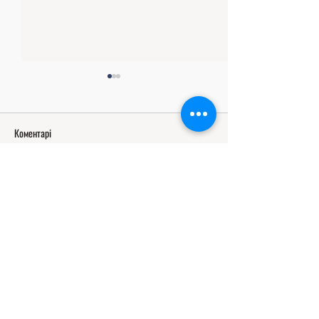
Коментарі
Написати коментар...
«Від ідеї до дії»: керівниця
Випускні урочистост
загону «Перспективні
сторінка історії ліц
волонтери» взяла участь у
волонтерському форумі у
Львові