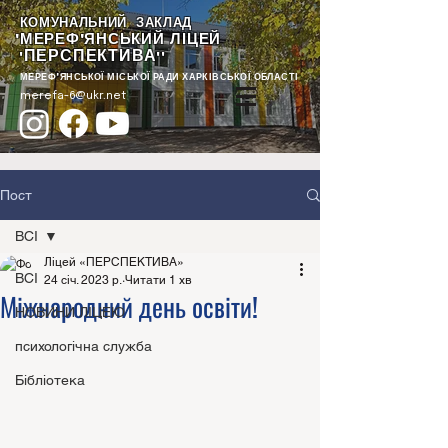
КОМУНАЛЬНИЙ ЗАКЛАД
"МЕРЕФ'ЯНСЬКИЙ ЛІЦЕЙ
ПЕРСПЕКТИВА
"
""
МЕРЕФ'ЯНСЬКОЇ МІСЬКОЇ РАДИ ХАРКІВСЬКОЇ ОБЛАСТІ
merefa-6@ukr.net
Пост
ВСІ
Ліцей «ПЕРСПЕКТИВА»
ВСІ
24 січ. 2023 р.
Читати 1 хв
Міжнародний день освіти!
НОВИНИ ЛІЦЕЮ
психологічна служба
Бібліотека