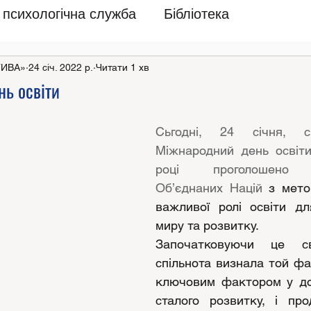
психологічна служба
Бібліотека
ТИВА»
24 січ. 2022 р.
Читати 1 хв
ь освіти
Сьгодні, 24 січня, св
Міжнародний день освіти
році проголошено Ор
Об’єднаних Націй 
з мето
важливої ролі освіти дл
миру та розвитку.
Започатковуючи це свя
спільнота визнала той фак
ключовим фактором у дос
сталого розвитку, і про