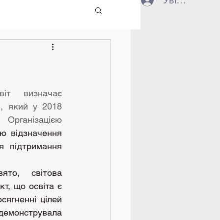
Увійти
іт визначає 
, який у 2018 
ганізацією 
ю відзначення 
я підтримання 
то, світова 
т, що освіта є 
ягненні цілей 
демонструвала 