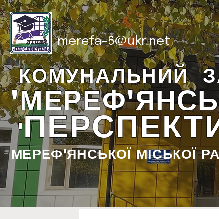
merefa-6@ukr.net
КОМУНАЛЬНИЙ З
"МЕРЕФ'ЯНСЬ
ПЕРСПЕКТ
"
МЕРЕФ'ЯНСЬКОЇ МІСЬКОЇ Р