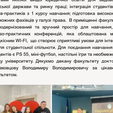
нської держави та ринку праці; інтеграція студенті
-практиків з 1 курсу навчання; підготовка високок
ожних фахівців у галузі права.  В приміщенні факул
модернізований та зручний простір для навчання, о
во-практичних конференцій, яка облаштована му
існим WI-FI,  що створює сприятливі умови для інте
ля студентської спільноти. Для поєднання навчання 
нтів є РS 55, міні-футбол, настільні ігри та необмеж
ду університету. Дякуємо декану факультету 
докт
еховцову Володимиру Володимирович
у за цікав
льтетом.