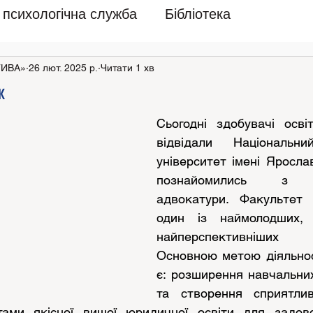
психологічна служба
Бібліотека
ТИВА»
26 лют. 2025 р.
Читати 1 хв
ж
Сьогодні здобувачі освіт
відвідали Національни
університет імені Яросла
познайомились з ф
адвокатури. Факультет 
один із наймолодших, 
найперспективніших ф
Основною метою діяльнос
є: розширення навчальни
та створення сприятли
тами якісної вищої юридичної освіти для задово