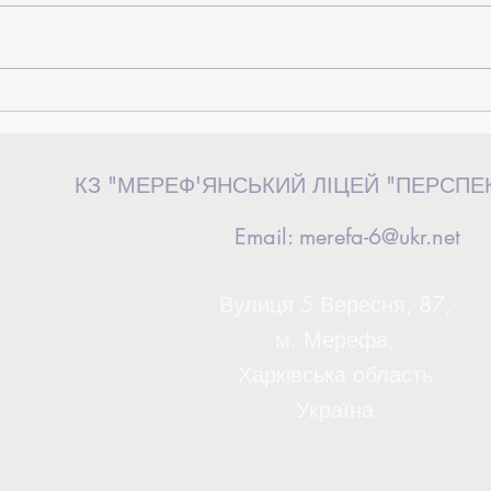
«Від ідеї до дії»: керівниця загону
Випус
«Перспективні волонтери» взяла
сторін
участь у волонтерському форумі у
КЗ "МЕРЕФ'ЯНСЬКИЙ ЛІЦЕЙ "ПЕРСПЕ
Львові
Email:
merefa-6@ukr.net
Вулиця 5 Вересня, 87,
м. Мерефа,
Харківська область
Україна