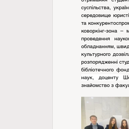
суспільства, украї
середовище юристів
та конкурентоспром
коворкінг-зона – 
проведення науко
обладнанням, швидк
культурного дозвіл
розпорядженні студе
бібліотечного фон
наук, доценту 
Ш
знайомство з факу