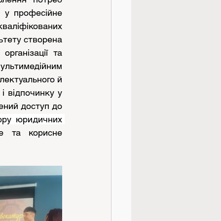
в у професійне 
валіфікованих 
ьтету створена 
рганізації та 
льтимедійним 
лектуального й 
і відпочинку у 
ений доступ до 
ору юридичних 
е та корисне 