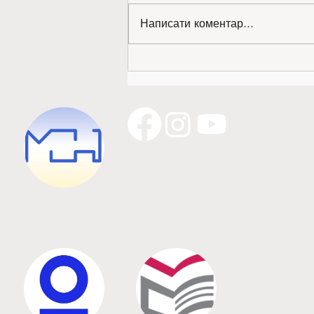
Написати коментар...
Золото міжнародної виставки —
наше!