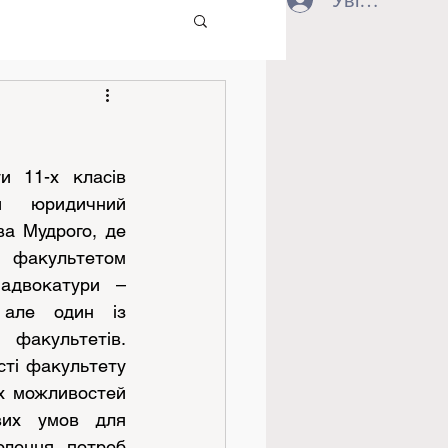
Увійти
и 11-х класів 
й юридичний 
ва Мудрого, де 
акультетом 
адвокатури – 
але один із 
акультетів. 
ті факультету 
х можливостей 
вих умов для 
лення потреб 