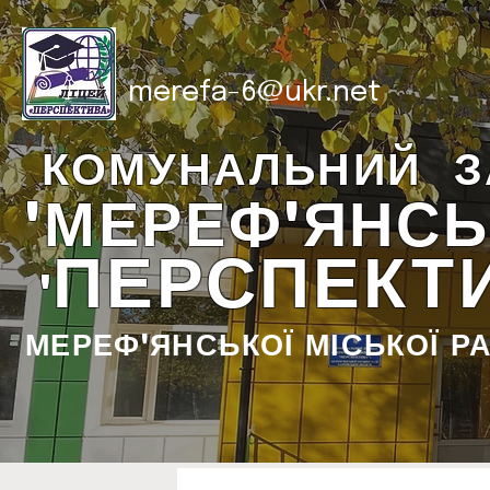
merefa-6@ukr.net
КОМУНАЛЬНИЙ З
"МЕРЕФ'ЯНСЬ
ПЕРСПЕКТ
"
МЕРЕФ'ЯНСЬКОЇ МІСЬКОЇ Р