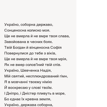
Україно, соборна державо,
Сонценосна колиско моя.
Ще не вмерла й не вмре твоя слава,
Завойована в чесних боях.
Твій Богдан й вінценосна Софія
Повернулися до тебе з віків,
Ще не вмерла й не вмре твоя мрія,
Як не вмер солов'їний твій спів.
Україно, Шевченка Надія,
Мій святий, несплюндрований гімн,
Я в мовчанні твоєму німію
Й воскресаю у слові твоїм.
І Дніпро, і Дністер пливуть в море,
Бо єднає їх кревна земля,
Україно, держава соборна,