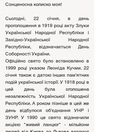
Сонценосна колиско моя!
Сьогодні, 22 січня, в день 
проголошення в 1919 році акту Злуки 
Української Народної Республіки і 
Західно-Української Народної 
Республіки, відзначається День 
Соборності України.
Офіційно свято було встановлено в 
1999 році указом Леоніда Кучми. 22 
січня також є датою інших пам'ятних 
подій української історії. У 1918 році в 
цей день була оголошена 
незалежність Української Народної 
Республіки. А роком пізніше в цей же 
день відбулося об'єднання УНР і 
ЗУНР. У 1990 це свято відзначили 
акцією "живий ланцюг" - мільйони 
людей від Києва до Львова взялися 