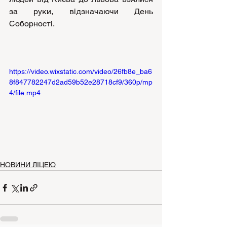
за руки, відзначаючи День 
Соборності.
https://video.wixstatic.com/video/26fb8e_ba6
8f847782247d2ad59b52e28718cf9/360p/mp
4/file.mp4
НОВИНИ ЛІЦЕЮ