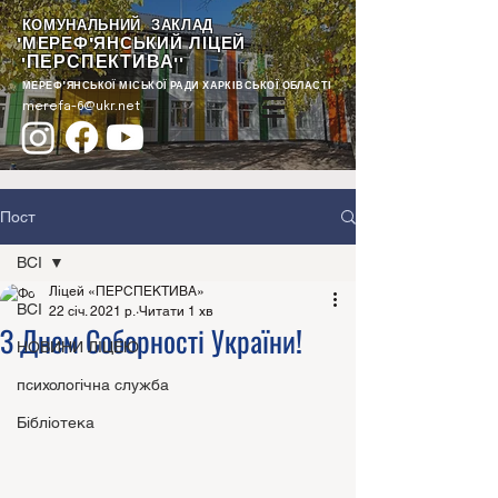
КОМУНАЛЬНИЙ ЗАКЛАД
"МЕРЕФ'ЯНСЬКИЙ ЛІЦЕЙ
ПЕРСПЕКТИВА
"
""
МЕРЕФ'ЯНСЬКОЇ МІСЬКОЇ РАДИ ХАРКІВСЬКОЇ ОБЛАСТІ
merefa-6@ukr.net
Пост
ВСІ
Ліцей «ПЕРСПЕКТИВА»
ВСІ
22 січ. 2021 р.
Читати 1 хв
З Днем Соборності України!
НОВИНИ ЛІЦЕЮ
психологічна служба
Бібліотека