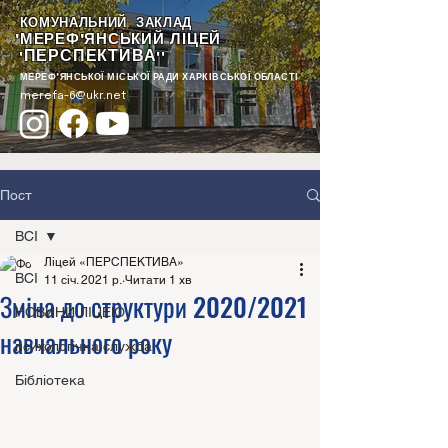
КОМУНАЛЬНИЙ ЗАКЛАД
"МЕРЕФ'ЯНСЬКИЙ ЛІЦЕЙ
ПЕРСПЕКТИВА
"
""
МЕРЕФ'ЯНСЬКОЇ МІСЬКОЇ РАДИ ХАРКІВСЬКОЇ ОБЛАСТІ
merefa-6@ukr.net
Пост
ВСІ
Ліцей «ПЕРСПЕКТИВА»
ВСІ
11 січ. 2021 р.
Читати 1 хв
Зміна до структури 2020/2021
НОВИНИ ЛІЦЕЮ
навчального року
психологічна служба
Бібліотека