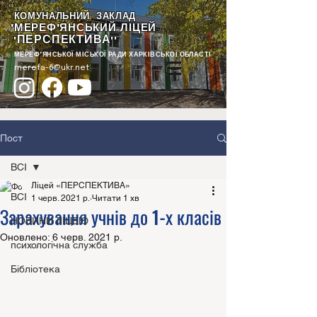
КОМУНАЛЬНИЙ ЗАКЛАД
"МЕРЕФ'ЯНСЬКИЙ ЛІЦЕЙ
ПЕРСПЕКТИВА
"
""
МЕРЕФ'ЯНСЬКОЇ МІСЬКОЇ РАДИ ХАРКІВСЬКОЇ ОБЛАСТІ
merefa-6@ukr.net
Пост
ВСІ
Ліцей «ПЕРСПЕКТИВА»
ВСІ
1 черв. 2021 р.
Читати 1 хв
Зарахування учнів до 1-х класів
НОВИНИ ЛІЦЕЮ
Оновлено:
6 черв. 2021 р.
психологічна служба
Бібліотека