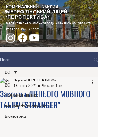
КОМУНАЛЬНИЙ ЗАКЛАД
"МЕРЕФ'ЯНСЬКИЙ ЛІЦЕЙ
ПЕРСПЕКТИВА
"
""
МЕРЕФ'ЯНСЬКОЇ МІСЬКОЇ РАДИ ХАРКІВСЬКОЇ ОБЛАСТІ
merefa-6@ukr.net
Пост
ВСІ
Ліцей «ПЕРСПЕКТИВА»
ВСІ
18 черв. 2021 р.
Читати 1 хв
Закриття ЛІТНЬОГО МОВНОГО
НОВИНИ ЛІЦЕЮ
ТАБІРУ "STRANGER"
психологічна служба
Бібліотека