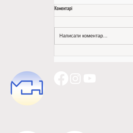
Коментарі
Написати коментар...
Золото міжнародної виставки —
наше!