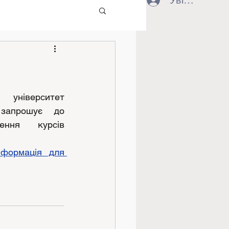
Увійти
 університет 
 запрошує до 
ення курсів 
нформація для 