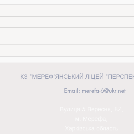
«Від ідеї до дії»: керівниця загону
Випус
«Перспективні волонтери» взяла
сторін
участь у волонтерському форумі у
КЗ "МЕРЕФ'ЯНСЬКИЙ ЛІЦЕЙ "ПЕРСПЕ
Львові
Email:
merefa-6@ukr.net
Вулиця 5 Вересня, 87,
м. Мерефа,
Харківська область