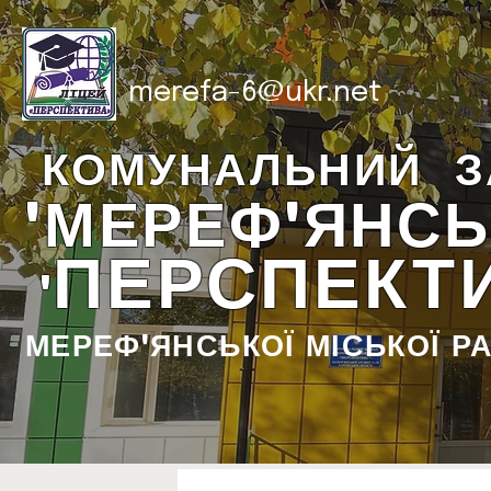
merefa-6@ukr.net
КОМУНАЛЬНИЙ З
"МЕРЕФ'ЯНСЬ
ПЕРСПЕКТ
"
МЕРЕФ'ЯНСЬКОЇ МІСЬКОЇ Р