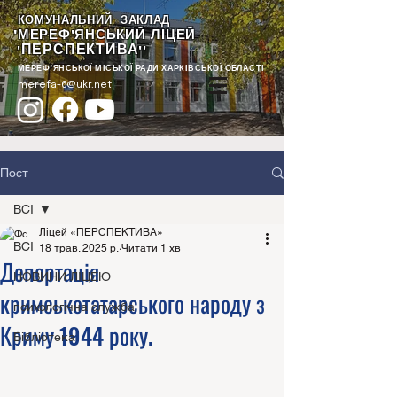
КОМУНАЛЬНИЙ ЗАКЛАД
"МЕРЕФ'ЯНСЬКИЙ ЛІЦЕЙ
ПЕРСПЕКТИВА
"
""
МЕРЕФ'ЯНСЬКОЇ МІСЬКОЇ РАДИ ХАРКІВСЬКОЇ ОБЛАСТІ
merefa-6@ukr.net
Пост
ВСІ
Ліцей «ПЕРСПЕКТИВА»
ВСІ
18 трав. 2025 р.
Читати 1 хв
Депортація
НОВИНИ ЛІЦЕЮ
кримськотатарського народу з
психологічна служба
Криму 1944 року.
Бібліотека