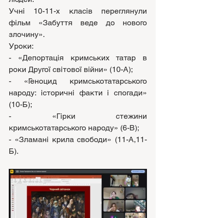
Учні 10-11-х класів переглянули 
фільм «Забуття веде до нового 
злочину». 
Уроки: 
- «Депортація кримських татар в 
роки Другої світової війни» (10-А); 
- «Геноцид кримськотатарського 
народу: історичні факти і спогади» 
(10-Б); 
- «Гірки стежини 
кримськотатарського народу» (6-В); 
- «Зламані крила свободи» (11-А,11-
Б).