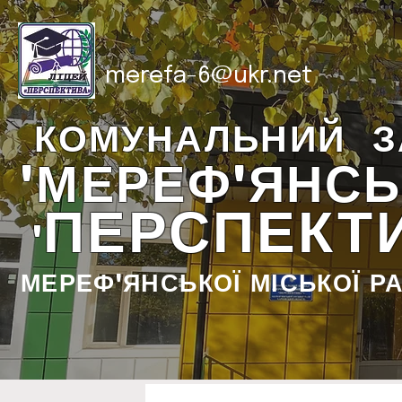
merefa-6@ukr.net
КОМУНАЛЬНИЙ З
"МЕРЕФ'ЯНСЬ
ПЕРСПЕКТ
"
МЕРЕФ'ЯНСЬКОЇ МІСЬКОЇ Р