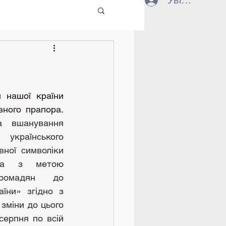
Увійти
 нашої країни 
відзначають День державного прапора. 
 вшанування 
українського 
ної символіки 
та з метою 
ромадян до 
їни» згідно з 
зміни до цього 
серпня по всій 