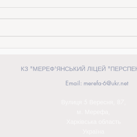
«Від ідеї до дії»: керівниця загону
Випус
«Перспективні волонтери» взяла
сторін
участь у волонтерському форумі у
КЗ "МЕРЕФ'ЯНСЬКИЙ ЛІЦЕЙ "ПЕРСПЕ
Львові
Email:
merefa-6@ukr.net
Вулиця 5 Вересня, 87,
м. Мерефа,
Харківська область
Україна