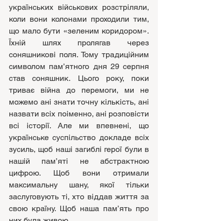
українських військових розстріляли, 
коли вони колонами проходили тим, 
що мало бути «зеленим коридором». 
Їхній шлях пролягав через 
соняшникові поля. Тому традиційним 
символом пам’ятного дня 29 серпня 
став соняшник. Цього року, поки 
триває війна до перемоги, ми не 
можемо ані знати точну кількість, ані 
назвати всіх поіменно, ані розповісти 
всі історії. Але ми впевнені, що 
українське суспільство докладе всіх 
зусиль, щоб наші загиблі герої були в 
нашій пам’яті не абстрактною 
цифрою. Щоб вони отримали 
максимальну шану, якої тільки 
заслуговують ті, хто віддав життя за 
свою країну. Щоб наша пам’ять про 
них була живою.