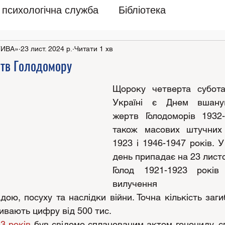
психологічна служба
Бібліотека
ТИВА»
23 лист. 2024 р.
Читати 1 хв
ртв Голодомору
Щороку четверта субота
Україні є Днем вшанув
жертв Голодоморів 1932-
також масових штучних 
1923 і 1946-1947 років. У
день припадає на 23 лист
Голод 1921-1923 років
вилучення продо
ою, посуху та наслідки війни. Точна кількість заги
ивають цифру від 500 тис.
3 років
 був свідомо спланованим актом геноциду, с