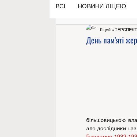
ВСІ
НОВИНИ ЛІЦЕЮ
Ліцей «ПЕРСПЕК
День пам'яті же
більшовицькою влад
але дослідники наз
Голодомор 1932-193