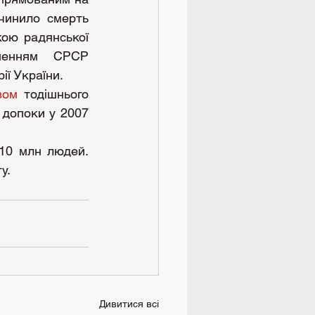
чинило смерть 
ою радянської 
шенням СРСР 
ії України.
зом
 тодішнього 
допоки у 2007 
10 млн людей. 
у.
Дивитися всі