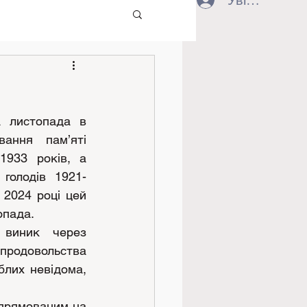
Увійти
 листопада в 
ання пам’яті 
1933 років, а 
голодів 1921-
 2024 році цей 
опада.
 виник через 
вольства 
блих невідома, 
прямованим на 