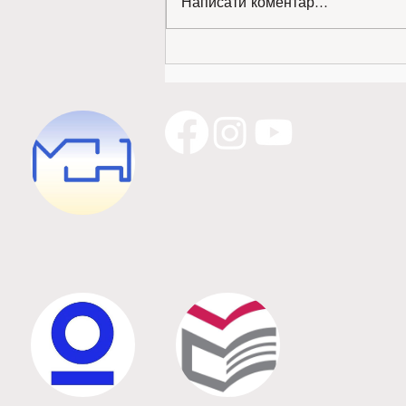
Написати коментар...
Золото міжнародної виставки —
наше!