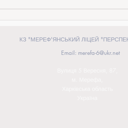
«Від ідеї до дії»: керівниця загону
Випус
«Перспективні волонтери» взяла
сторін
участь у волонтерському форумі у
КЗ "МЕРЕФ'ЯНСЬКИЙ ЛІЦЕЙ "ПЕРСПЕ
Львові
Email:
merefa-6@ukr.net
Вулиця 5 Вересня, 87,
м. Мерефа,
Харківська область
Україна