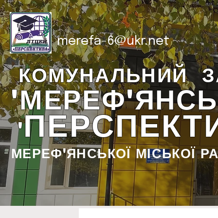
merefa-6@ukr.net
КОМУНАЛЬНИЙ З
"МЕРЕФ'ЯНСЬ
ПЕРСПЕКТ
"
МЕРЕФ'ЯНСЬКОЇ МІСЬКОЇ Р