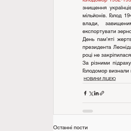
знищення українці
мільйонів. Голод 1
влади, завищени
експортувати зерно 
День пам’яті жерт
президента Леоніда
році не закріпилася
За різними підраху
Голодомор визнали 
НОВИНИ ЛІЦЕЮ
Останні пости