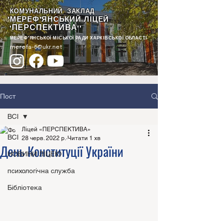
КОМУНАЛЬНИЙ ЗАКЛАД
"МЕРЕФ'ЯНСЬКИЙ ЛІЦЕЙ
ПЕРСПЕКТИВА
"
""
МЕРЕФ'ЯНСЬКОЇ МІСЬКОЇ РАДИ ХАРКІВСЬКОЇ ОБЛАСТІ
merefa-6@ukr.net
Пост
ВСІ
Ліцей «ПЕРСПЕКТИВА»
ВСІ
28 черв. 2022 р.
Читати 1 хв
День Конституції України
НОВИНИ ЛІЦЕЮ
психологічна служба
Бібліотека