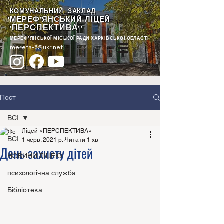
КОМУНАЛЬНИЙ ЗАКЛАД
"МЕРЕФ'ЯНСЬКИЙ ЛІЦЕЙ
ПЕРСПЕКТИВА
"
""
МЕРЕФ'ЯНСЬКОЇ МІСЬКОЇ РАДИ ХАРКІВСЬКОЇ ОБЛАСТІ
merefa-6@ukr.net
Пост
ВСІ
Ліцей «ПЕРСПЕКТИВА»
ВСІ
1 черв. 2021 р.
Читати 1 хв
День захисту дітей
НОВИНИ ЛІЦЕЮ
психологічна служба
Бібліотека