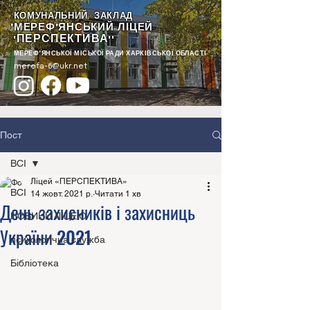
КОМУНАЛЬНИЙ ЗАКЛАД
"МЕРЕФ'ЯНСЬКИЙ ЛІЦЕЙ
ПЕРСПЕКТИВА
"
""
МЕРЕФ'ЯНСЬКОЇ МІСЬКОЇ РАДИ ХАРКІВСЬКОЇ ОБЛАСТІ
merefa-6@ukr.net
Пост
ВСІ
Ліцей «ПЕРСПЕКТИВА»
ВСІ
14 жовт. 2021 р.
Читати 1 хв
День захисників і захисниць
НОВИНИ ЛІЦЕЮ
України 2021
психологічна служба
Бібліотека