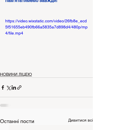
пам'ятатимемо завжди!
https://video.wixstatic.com/video/26fb8e_ecd
5f51655eb490fb66a5835a7d898d4/480p/mp
4/file.mp4
НОВИНИ ЛІЦЕЮ
Дивитися всі
Останні пости