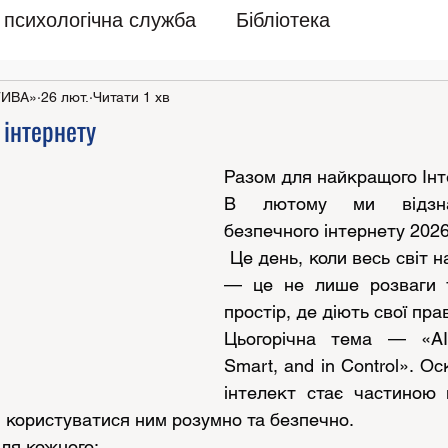
психологічна служба
Бібліотека
ТИВА»
26 лют.
Читати 1 хв
 інтернету
Разом для найкращого Інт
В лютому ми відзна
безпечного інтернету 2026
 Це день, коли весь світ н
— це не лише розваги та
простір, де діють свої пр
Цьогорічна тема — «AI 
Smart, and in Control». Ос
інтелект стає частиною 
 користуватися ним розумно та безпечно.
для кожного: