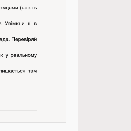
мцями (навіть 
 Увімкни її в 
да. Перевіряй 
к у реальному 
лишається там 