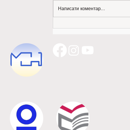
Написати коментар...
Золото міжнародної виставки —
наше!