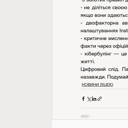
- не діліться своє
якщо вони здаються
- двофакторна авт
налаштуваннях Inst
- критичне мисленн
факти через офіцій
- кібербулінг — це
житті.
Цифровий слід. Па
назавжди. Подумай 
НОВИНИ ЛІЦЕЮ