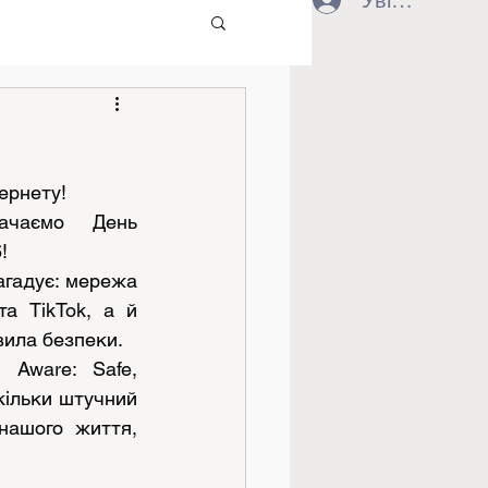
Увійти
ернету!
чаємо День 
!
агадує: мережа 
 TikTok, а й 
авила безпеки.
Aware: Safe, 
кільки штучний 
нашого життя, 