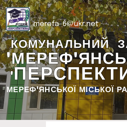
merefa-6@ukr.net
КОМУНАЛЬНИЙ З
"МЕРЕФ'ЯНСЬ
ПЕРСПЕКТ
"
МЕРЕФ'ЯНСЬКОЇ МІСЬКОЇ Р