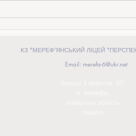
«Від ідеї до дії»: керівниця загону
Випус
«Перспективні волонтери» взяла
сторін
участь у волонтерському форумі у
КЗ "МЕРЕФ'ЯНСЬКИЙ ЛІЦЕЙ "ПЕРСПЕ
Львові
Email:
merefa-6@ukr.net
Вулиця 5 Вересня, 87,
м. Мерефа,
Харківська область
Україна