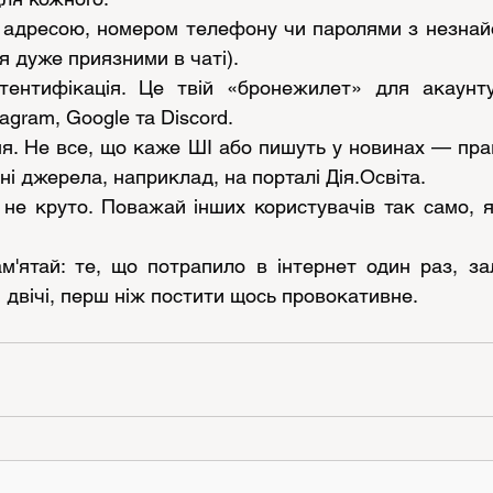
ю адресою, номером телефону чи паролями з незнайо
 дуже приязними в чаті).
ентифікація. Це твій «бронежилет» для акаунту.
agram, Google та Discord.
я. Не все, що каже ШІ або пишуть у новинах — прав
ні джерела, наприклад, на порталі Дія.Освіта.
 не круто. Поважай інших користувачів так само, я
м'ятай: те, що потрапило в інтернет один раз, за
двічі, перш ніж постити щось провокативне.