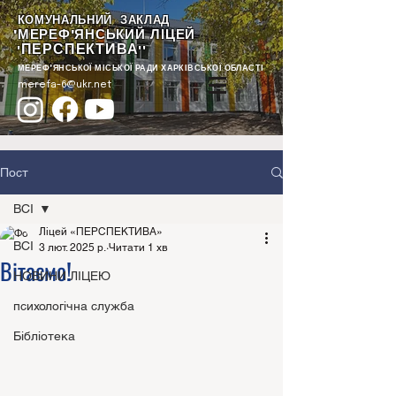
КОМУНАЛЬНИЙ ЗАКЛАД
"МЕРЕФ'ЯНСЬКИЙ ЛІЦЕЙ
ПЕРСПЕКТИВА
"
""
МЕРЕФ'ЯНСЬКОЇ МІСЬКОЇ РАДИ ХАРКІВСЬКОЇ ОБЛАСТІ
merefa-6@ukr.net
Пост
ВСІ
Ліцей «ПЕРСПЕКТИВА»
ВСІ
3 лют. 2025 р.
Читати 1 хв
Вітаємо!
НОВИНИ ЛІЦЕЮ
психологічна служба
Бібліотека